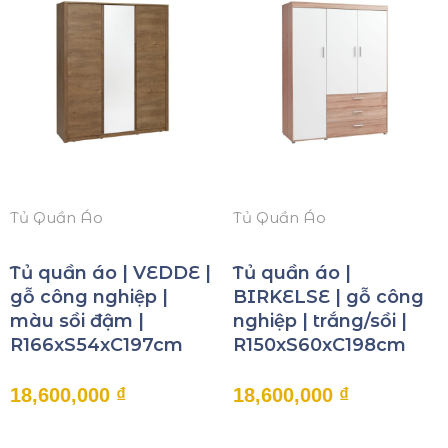
Tủ Quần Áo
Tủ Quần Áo
Tủ quần áo | VEDDE |
Tủ quần áo |
gỗ công nghiệp |
BIRKELSE | gỗ công
màu sồi đậm |
nghiệp | trắng/sồi |
R166xS54xC197cm
R150xS60xC198cm
18,600,000
₫
18,600,000
₫