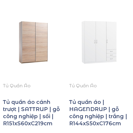
Tủ Quần Áo
Tủ Quần Áo
Tủ quần áo cánh
Tủ quần áo |
trượt | SATTRUP | gỗ
HAGENDRUP | gỗ
công nghiệp | sồi |
công nghiệp | trắng |
R151xS60xC219cm
R144xS50xC176cm