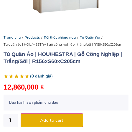
Trang chủ
/
Products
/
Nội thất phòng ngủ
/
Tủ Quần Áo
/
Tủ quần áo | HOU/HESTRA | gỗ công nghiệp | trắng/sồi | R156xS60xC205cm
Tủ Quần Áo | HOU/HESTRA | Gỗ Công Nghiệp |
Trắng/sồi | R156xS60xC205cm
(
0
đánh giá)
12,860,000
₫
Bảo hành sản phẩm chu đáo
Add to cart