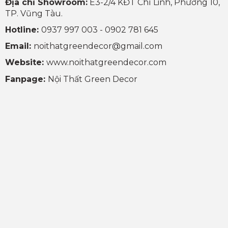
Địa chỉ Showroom:
E3-2/4 KĐT Chí Linh, Phường 10,
TP. Vũng Tàu.
Hotline:
0937 997 003 - 0902 781 645
Email:
noithatgreendecor@gmail.com
Website:
www.noithatgreendecor.com
Fanpage:
Nội Thất Green Decor