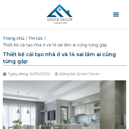
TRANG CHỦ
GIỚI THIỆU
SẢN PHẨM
BLOG NỘI THẤT
LIÊN HỆ
Trang chủ
/
Tin tức
/
Thiết kế cải tạo nhà ở và 14 sai lầm ai cũng từng gặp
Thiết kế cải tạo nhà ở và 14 sai lầm ai cũng
từng gặp
Ngày đăng:
02/10/2022
Đăng bởi
Green Decor