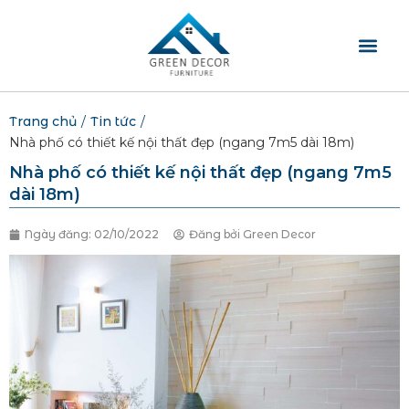
TRANG CHỦ
GIỚI THIỆU
SẢN PHẨM
BLOG NỘI THẤT
LIÊN HỆ
Trang chủ
/
Tin tức
/
Nhà phố có thiết kế nội thất đẹp (ngang 7m5 dài 18m)
Nhà phố có thiết kế nội thất đẹp (ngang 7m5
dài 18m)
Ngày đăng:
02/10/2022
Đăng bởi
Green Decor