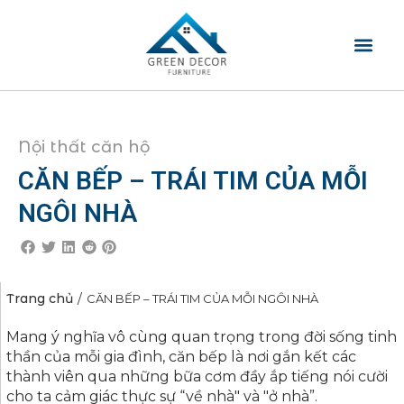
TRANG CHỦ
GIỚI THIỆU
SẢN PHẨM
BLOG NỘI THẤT
LIÊN HỆ
Nội thất căn hộ
CĂN BẾP – TRÁI TIM CỦA MỖI
NGÔI NHÀ
Trang chủ
/
CĂN BẾP – TRÁI TIM CỦA MỖI NGÔI NHÀ
Mang ý nghĩa vô cùng quan trọng trong đời sống tinh
thần của mỗi gia đình, căn bếp là nơi gắn kết các
thành viên qua những bữa cơm đầy ắp tiếng nói cười
cho ta cảm giác thực sự “về nhà" và "ở nhà”.