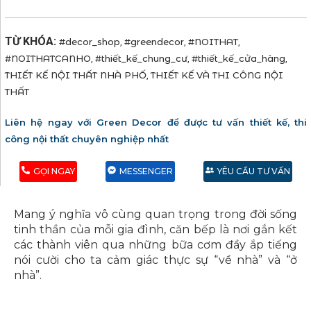
TỪ KHÓA:
#decor_shop
#greendecor
#NOITHAT
,
,
,
#NOITHATCANHO
#thiết_kế_chung_cư
#thiết_kế_cửa_hàng
,
,
,
THIẾT KẾ NỘI THẤT NHÀ PHỐ
THIẾT KẾ VÀ THI CÔNG NỘI
,
THẤT
Liên hệ ngay với Green Decor để được tư vấn thiết kế, thi
công nội thất chuyên nghiệp nhất
GỌI NGAY
MESSENGER
YÊU CẦU TƯ VẤN
Mang ý nghĩa vô cùng quan trọng trong đời sống
tinh thần của mỗi gia đình, căn bếp là nơi gắn kết
các thành viên qua những bữa cơm đầy ắp tiếng
nói cười cho ta cảm giác thực sự “về nhà” và “ở
nhà”.