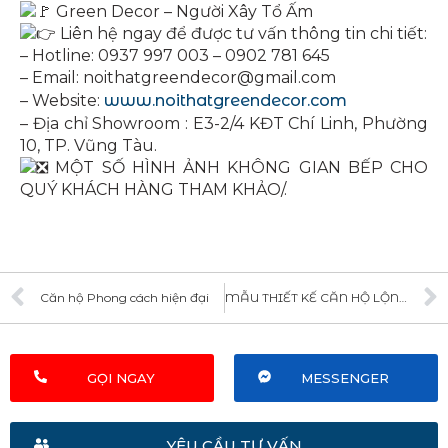
Green Decor – Người Xây Tổ Ấm
Liên hệ ngay để được tư vấn thông tin chi tiết:
– Hotline: 0937 997 003 – 0902 781 645
– Email: noithatgreendecor@gmail.com
– Website:
www.noithatgreendecor.com
– Địa chỉ Showroom : E3-2/4 KĐT Chí Linh, Phường
10, TP. Vũng Tàu.
MỘT SỐ HÌNH ẢNH KHÔNG GIAN BẾP CHO
QUÝ KHÁCH HÀNG THAM KHẢO/.
Căn hộ Phong cách hiện đại
MẪU THIẾT KẾ CĂN HỘ LỘNG LẪY & HIỆN ĐẠI
GỌI NGAY
MESSENGER
YÊU CẦU TƯ VẤN